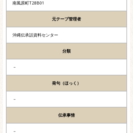
南風原町T28B01
元テープ管理者
沖縄伝承話資料センター
分類
－
発句（ほっく）
－
伝承事情
－