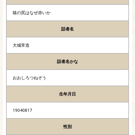
猿の尻はなぜ赤いか
話者名
大城常造
話者名かな
おおしろつねぞう
生年月日
19040817
性別