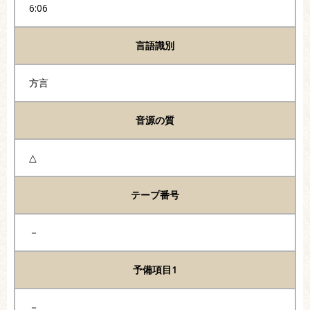
6:06
言語識別
方言
音源の質
△
テープ番号
－
予備項目1
－