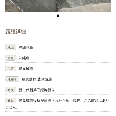
露頭詳細
沖縄諸島
地域
沖縄島
島名
豊見城市
位置
島尻層群 豊見城層
地層名
新生代新第三紀鮮新世
時代
豊見城市役所が建設されたため、現在、この露頭はあり
解説
ません。