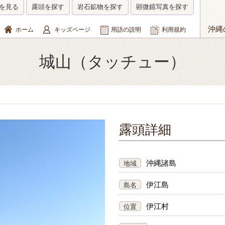
を見る
露頭を探す
岩石鉱物を探す
顕微鏡写真を探す
沖縄
ホーム
キッズページ
用語の説明
利用規約
城山（タッチュー）
露頭詳細
沖縄諸島
地域
伊江島
島名
伊江村
位置