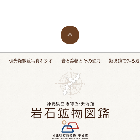
す
偏光顕微鏡写真を探す
岩石鉱物とその魅力
顕微鏡でみる造