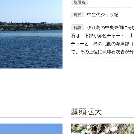
－
地層名
中生代ジュラ紀
時代
伊江島の中央東側にそ
解説
石は、下部が赤色チャート、上
チューと、島の北側の海岸部（
て、その上位に琉球石灰岩が分
露頭拡大