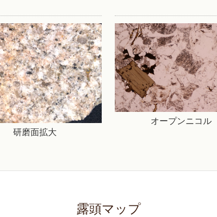
オープンニコル
研磨面拡大
露頭マップ