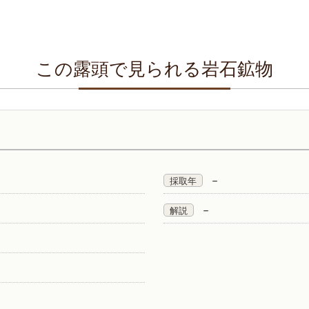
この露頭で見られる岩石鉱物
－
採取年
－
解説