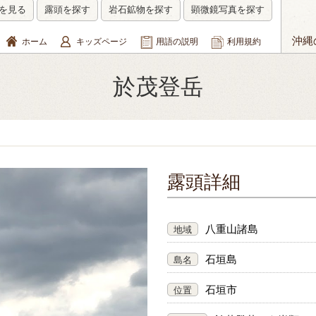
を見る
露頭を探す
岩石鉱物を探す
顕微鏡写真を探す
沖縄
ホーム
キッズページ
用語の説明
利用規約
於茂登岳
露頭詳細
八重山諸島
地域
石垣島
島名
石垣市
位置