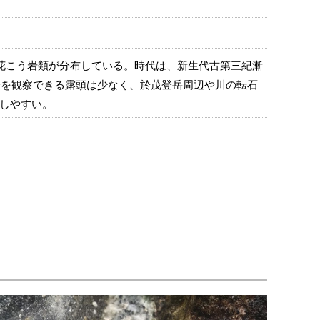
こう岩類が分布している。時代は、新生代古第三紀漸
う岩を観察できる露頭は少なく、於茂登岳周辺や川の転石
しやすい。