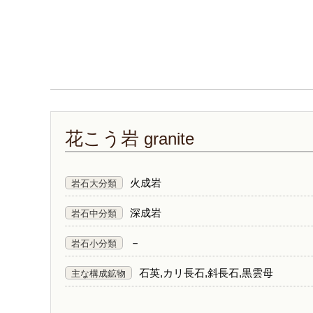
花こう岩
granite
火成岩
岩石大分類
深成岩
岩石中分類
－
岩石小分類
石英,カリ長石,斜長石,黒雲母
主な構成鉱物