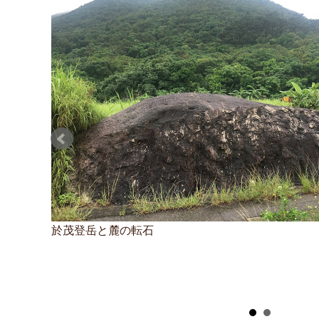
於茂登岳と麓の転石