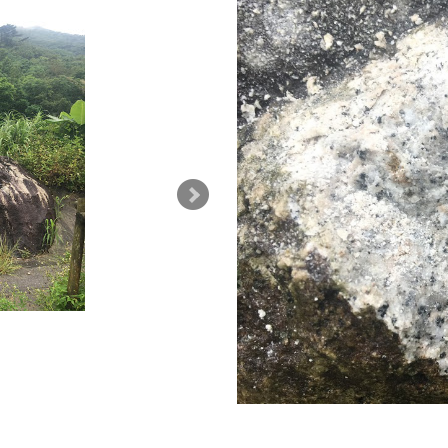
於茂登岳麓の転石