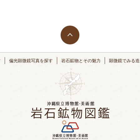
す
偏光顕微鏡写真を探す
岩石鉱物とその魅力
顕微鏡でみる造