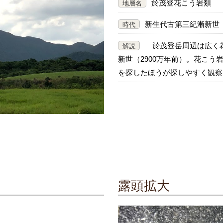
於茂登花こう岩類
地層名
新生代古第三紀漸新世
時代
於茂登岳周辺は広く花
解説
新世（2900万年前）。花こ
を探したほうが探しやすく観察
露頭拡大