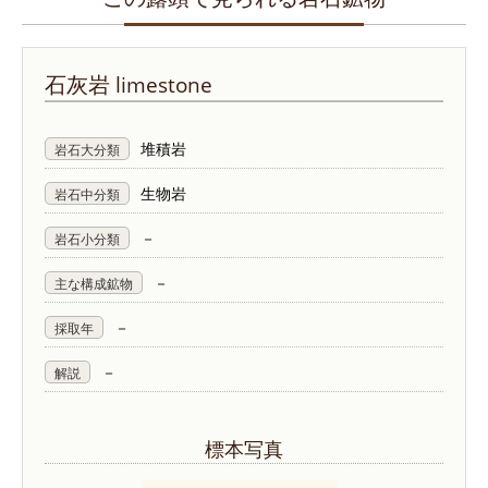
石灰岩
limestone
堆積岩
岩石大分類
生物岩
岩石中分類
－
岩石小分類
－
主な構成鉱物
－
採取年
－
解説
標本写真