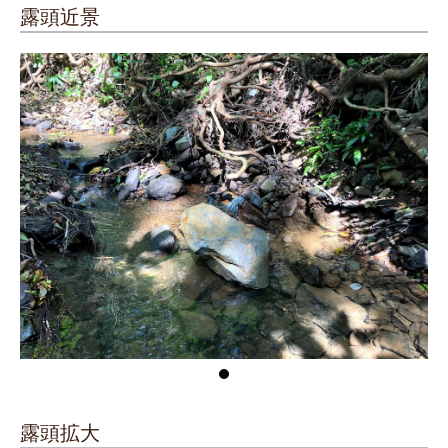
露頭近景
露頭拡大