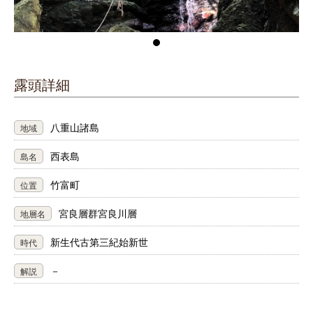
露頭詳細
八重山諸島
地域
西表島
島名
竹富町
位置
宮良層群宮良川層
地層名
新生代古第三紀始新世
時代
－
解説