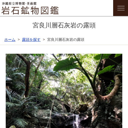
宮良川層石灰岩の露頭
ホーム
露頭を探す
宮良川層石灰岩の露頭