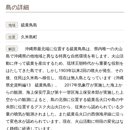
島の詳細
硫黄鳥島
地域
久米島町
位置
沖縄県最北端に位置する硫黄鳥島は、県内唯一の火山
解説
島で沖縄県の他地域と異なる特異な自然環境を有します。火山活
動に伴って硫黄を産出するため、琉球王朝時代から重要な役割を
はたしてきた島です。しかし1903年以来2回の噴火が発生、その
後、住民は久米島へ移住し、現在は無人島となっています（沖縄
県史資料編13 硫黄鳥島）。 2017年気象庁が実施した海上か
らの観測、海上保安庁及び第十一管区海上保安本部が実施した上
空からの観測によると、島の北側に位置する硫黄岳火口や島の中
央部に位置するグスク火山火口から、従来から認められている少
量の噴気が観測されました。また硫黄岳火口の西側海岸線に沿っ
て変色水が認められています。現在、火山活動に特段の変化はな
く静穏に経過しています。