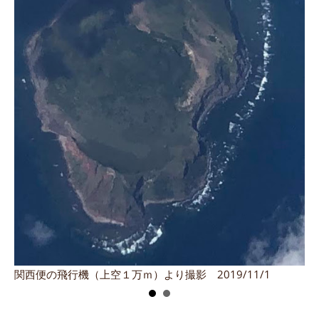
上
関西便の飛行機（上空１万ｍ）より撮影 2019/11/1