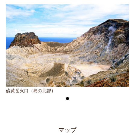
硫黄岳火口（島の北部）
硫
マップ