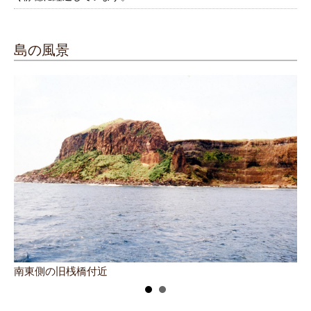
島の風景
住
南東側の旧桟橋付近