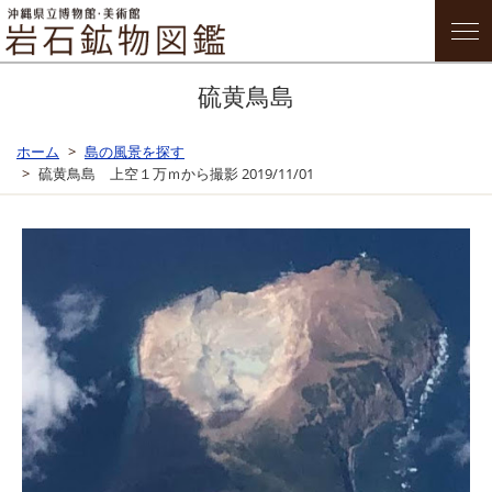
硫黄鳥島
ホーム
島の風景を探す
硫黄鳥島 上空１万ｍから撮影 2019/11/01