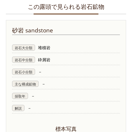
この露頭で見られる岩石鉱物
砂岩
sandstone
堆積岩
岩石大分類
砕屑岩
岩石中分類
－
岩石小分類
－
主な構成鉱物
－
採取年
－
解説
標本写真