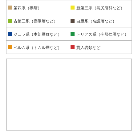
第四系（礫層）
新第三系（島尻層群など）
古第三系（嘉陽層など）
白亜系（名護層など）
ジュラ系（本部層群など）
トリアス系（今帰仁層など）
ペルム系（トムル層など）
貫入岩類など