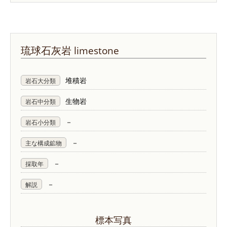
琉球石灰岩
limestone
堆積岩
岩石大分類
生物岩
岩石中分類
－
岩石小分類
－
主な構成鉱物
－
採取年
－
解説
標本写真