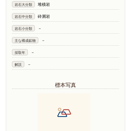
堆積岩
岩石大分類
砕屑岩
岩石中分類
－
岩石小分類
－
主な構成鉱物
－
採取年
－
解説
標本写真