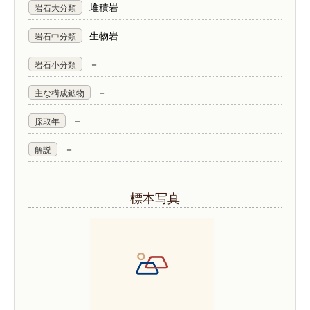
堆積岩
岩石大分類
生物岩
岩石中分類
－
岩石小分類
－
主な構成鉱物
－
採取年
－
解説
標本写真