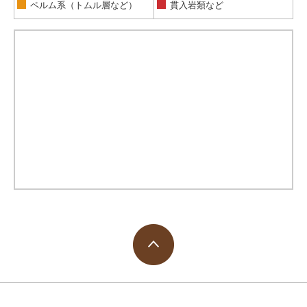
ペルム系（トムル層など）
貫入岩類など