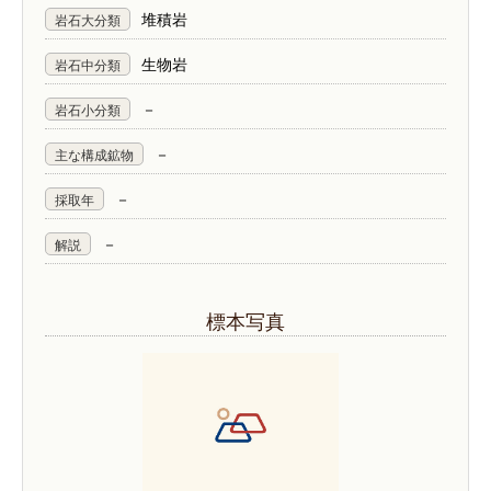
堆積岩
岩石大分類
生物岩
岩石中分類
－
岩石小分類
－
主な構成鉱物
－
採取年
－
解説
標本写真