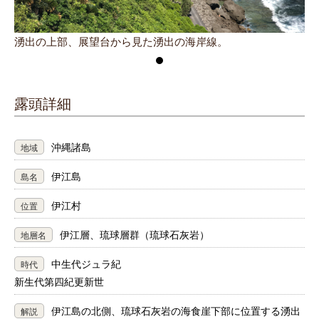
湧出の上部、展望台から見た湧出の海岸線。
露頭詳細
沖縄諸島
地域
伊江島
島名
伊江村
位置
伊江層、琉球層群（琉球石灰岩）
地層名
中生代ジュラ紀
時代
新生代第四紀更新世
伊江島の北側、琉球石灰岩の海食崖下部に位置する湧出
解説