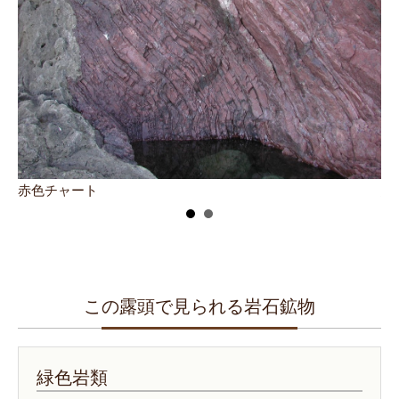
赤色チャート
緑
この露頭で見られる岩石鉱物
緑色岩類