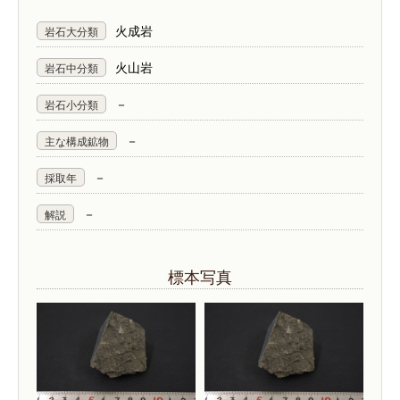
火成岩
岩石大分類
火山岩
岩石中分類
－
岩石小分類
－
主な構成鉱物
－
採取年
－
解説
標本写真